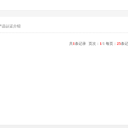
产品认证介绍
共
1
条记录 页次：
1
/1 每页：
25
条